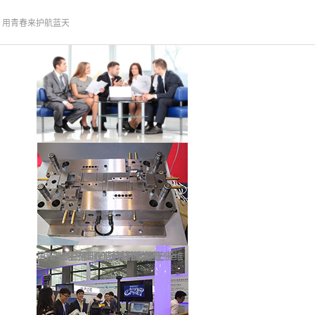
师 用青春来护航蓝天
手持式三维激光扫描仪-华光三维
三维扫描仪应用于模具行业
3D打印-工艺装饰玻璃
第十七届深圳国际机械制造工业展览会
汽车3D手势识别技术带给用户全新体验