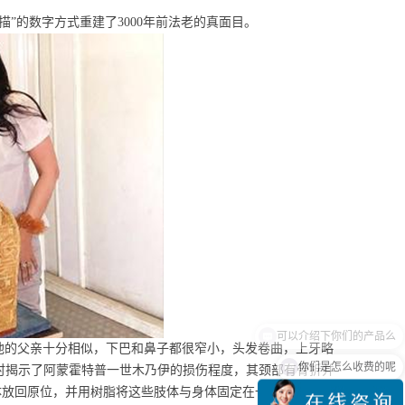
描”的数字方式重建了3000年前法老的真面目。
他的父亲十分相似，下巴和鼻子都很窄小，头发卷曲，上牙略
你们是怎么收费的呢
同时揭示了阿蒙霍特普一世木乃伊的损伤程度，其颈部有骨折并
体放回原位，并用树脂将这些肢体与身体固定在一起，并用新