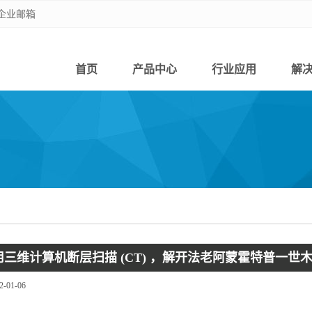
企业邮箱
企业邮箱
首页
产品中心
行业应用
解
三维计算机断层扫描 (CT) ，解开法老阿蒙霍特普一世
2-01-06