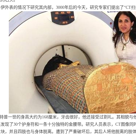
伊外表的情况下研究其内部，3000年后的今天，研究专家们提出了“CT扫
普一世的身高大约为168厘米，牙齿很好，他还接受过割礼。其相貌与
发现了30个护身符和一条十分独特的金腰带。研究人员表示，CT图像
大块，并且四肢也与身体脱离。遭到了严重破坏后，其后人将他脱离的肢