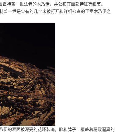
阿蒙霍特普一世法老的木乃伊，并公布其面部特征等细节。
特普一世是少有的几个未被打开和详细检查的王室木乃伊之
乃伊的表面被漂亮的花环装饰，脸和脖子上覆盖着精致逼真的