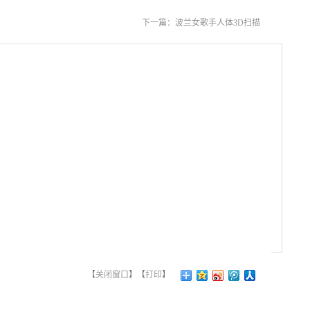
下一篇：
波兰女歌手人体3D扫描
【
关闭窗口
】【
打印
】