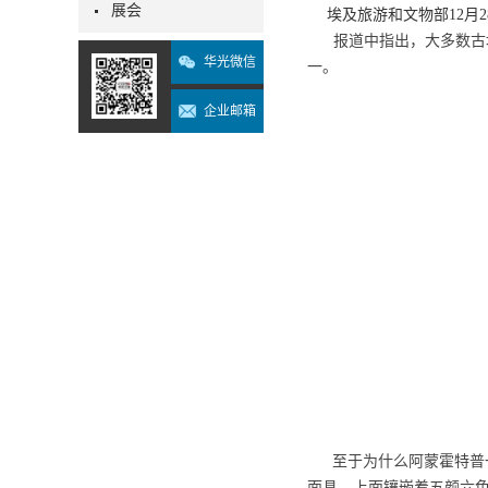
展会
埃及旅游和文物部12月
报道中指出，大多数古埃
华光微信
一。
企业邮箱
至于为什么阿蒙霍特普
面具，上面镶嵌着五颜六