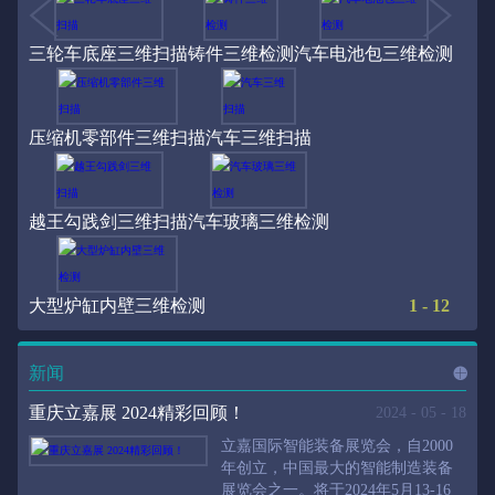
三轮车底座三维扫描
铸件三维检测
汽车电池包三维检测
压缩机零部件三维扫描
汽车三维扫描
越王勾践剑三维扫描
汽车玻璃三维检测
大型炉缸内壁三维检测
1
-
12
新闻
进入
新
重庆立嘉展 2024精彩回顾！
2024
-
05
-
18
立嘉国际智能装备展览会，自2000
年创立，中国最大的智能制造装备
展览会之一。将于2024年5月13-16
闻
频