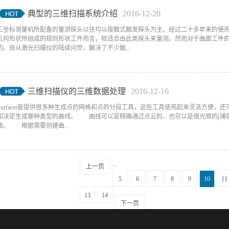
典型的三维扫描系统介绍
2016
-
12
-
20
三坐标测量机所配备的量测探头以往均以接触式触发探头为主。经过二十多年来的使
几何形状所组成的规则形状工件而言，较适合由此类探头来量测。然而对于曲面工件
的。自从激光扫描仪的陆续问世，解决了不少触...
三维扫描仪的三维数据处理
2016
-
12
-
16
Surfacer能提供很多种生成点的网格和点的分段工具，这些工具使用起来灵活方便
和决定生成哪种类型的曲线。 曲线可以是精确通过点云的、也可以是很光顺的(捕捉
线。 根据需要创建曲...
...
上一页
5
6
7
8
9
10
11
13
14
下一页