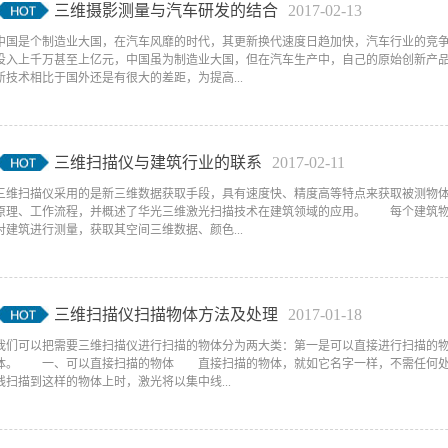
三维摄影测量与汽车研发的结合
2017
-
02
-
13
中国是个制造业大国，在汽车风靡的时代，其更新换代速度日趋加快，汽车行业的竞
投入上千万甚至上亿元，中国虽为制造业大国，但在汽车生产中，自己的原始创新产
新技术相比于国外还是有很大的差距，为提高...
三维扫描仪与建筑行业的联系
2017
-
02
-
11
三维扫描仪采用的是新三维数据获取手段，具有速度快、精度高等特点来获取被测物
原理、工作流程，并概述了华光三维激光扫描技术在建筑领域的应用。 每个建筑物
对建筑进行测量，获取其空间三维数据、颜色...
三维扫描仪扫描物体方法及处理
2017
-
01
-
18
我们可以把需要三维扫描仪进行扫描的物体分为两大类：第一是可以直接进行扫描的物
体。 一、可以直接扫描的物体 直接扫描的物体，就如它名字一样，不需任何处
线扫描到这样的物体上时，激光将以集中线...