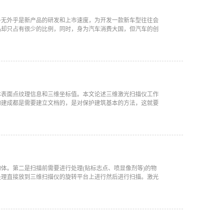
争无外乎是新产品的研发和上市速度，为开发一款新车型往往会
品却只占有很少的比例，同时，身为汽车消费大国，但汽车的创
体表面点纹理信息和三维坐标值。本文论述三维激光扫描仪工作
建成都是需要建立文档的，是对保护建筑基本的方法，这就要
体。第二是扫描前需要进行处理(贴标志点、喷显像剂等)的物
理直接放到三维扫描仪的旋转平台上进行然后进行扫描。激光