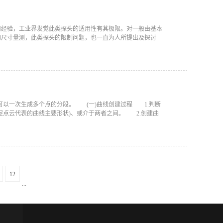
用经验，工业界发觉此类探头的适用性有其极限。对一般由基本
的尺寸量测，此类探头的限制问题，也一直为人所提出及探讨
，还可以一次生成多个点的分段。 (一)曲线创建过程 1.判断
点云代表的曲线主要形状)、或介于两者之间。 2.创建曲
12
...