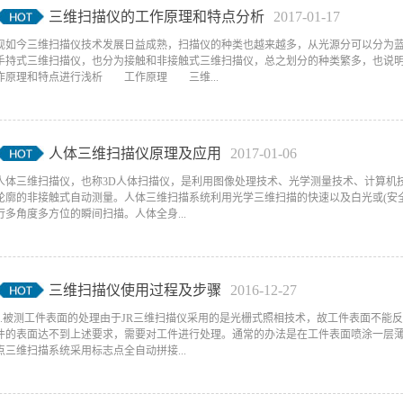
三维扫描仪的工作原理和特点分析
2017
-
01
-
17
现如今三维扫描仪技术发展日益成熟，扫描仪的种类也越来越多，从光源分可以分为
手持式三维扫描仪，也分为接触和非接触式三维扫描仪，总之划分的种类繁多，也说
作原理和特点进行浅析 工作原理 三维...
人体三维扫描仪原理及应用
2017
-
01
-
06
人体三维扫描仪，也称3D人体扫描仪，是利用图像处理技术、光学测量技术、计算机
轮廓的非接触式自动测量。人体三维扫描系统利用光学三维扫描的快速以及白光或(安全
行多角度多方位的瞬间扫描。人体全身...
三维扫描仪使用过程及步骤
2016
-
12
-
27
1.被测工件表面的处理由于JR三维扫描仪采用的是光栅式照相技术，故工件表面不能
件的表面达不到上述要求，需要对工件进行处理。通常的办法是在工件表面喷涂一层
点三维扫描系统采用标志点全自动拼接...