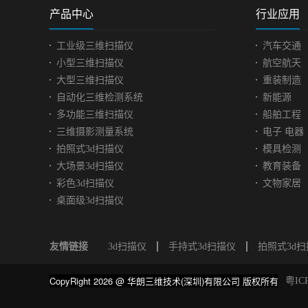
产品中心
行业应用
工业级三维扫描仪
汽车交通
小型三维扫描仪
航空航天
大型三维扫描仪
重装制造
自动化三维检测系统
新能源
多功能三维扫描仪
船舶工程
三维摄影测量系统
电子 电器
拍照式3d扫描仪
模具检测
大场景3d扫描仪
教育装备
彩色3d扫描仪
文物家居
桌面级3d扫描仪
友情链接
3d扫描仪
手持式3d扫描仪
拍照式3d
CopyRight 2026 @ 华朗三维技术(深圳)有限公司 版权所有
粤IC