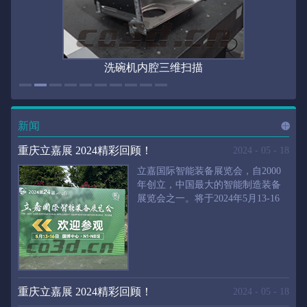
洗碗机内腔三维扫描
新闻
进入
新
重庆立嘉展 2024精彩回顾！
2024
-
05
-
18
立嘉国际智能装备展览会，自2000
年创立，中国最大的智能制造装备
展览会之一。将于2024年5月13-16
闻
频
日在重庆国际博览中心举行。华朗
三维将携带高精度三维扫描仪、自
动化三维测量系统重磅来袭。2024
第24届立嘉国际只能装备展览会，
道>>
聚焦前沿制造技术，集中展示近年
来装备制造业取得的新成果。开展
重庆立嘉展 2024精彩回顾！
2024
-
05
-
18
首日，团体观众陆续登场，各企业