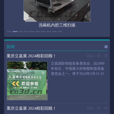
洗碗机内腔三维扫描
新闻
进入
新
重庆立嘉展 2024精彩回顾！
2024
-
05
-
18
立嘉国际智能装备展览会，自2000
年创立，中国最大的智能制造装备
展览会之一。将于2024年5月13-16
闻
频
日在重庆国际博览中心举行。华朗
三维将携带高精度三维扫描仪、自
动化三维测量系统重磅来袭。2024
第24届立嘉国际只能装备展览会，
道>>
聚焦前沿制造技术，集中展示近年
来装备制造业取得的新成果。开展
重庆立嘉展 2024精彩回顾！
2024
-
05
-
18
首日，团体观众陆续登场，各企业