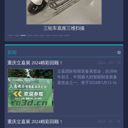
三轮车底座三维扫描
新闻
进入
新
重庆立嘉展 2024精彩回顾！
2024
-
05
-
18
立嘉国际智能装备展览会，自2000
年创立，中国最大的智能制造装备
展览会之一。将于2024年5月13-16
闻
频
日在重庆国际博览中心举行。华朗
三维将携带高精度三维扫描仪、自
动化三维测量系统重磅来袭。2024
第24届立嘉国际只能装备展览会，
道>>
聚焦前沿制造技术，集中展示近年
来装备制造业取得的新成果。开展
重庆立嘉展 2024精彩回顾！
2024
-
05
-
18
首日，团体观众陆续登场，各企业