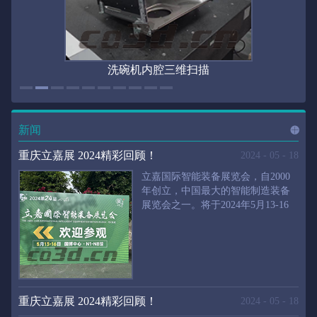
洗碗机内腔三维扫描
新闻
进入
新
重庆立嘉展 2024精彩回顾！
2024
-
05
-
18
立嘉国际智能装备展览会，自2000
年创立，中国最大的智能制造装备
展览会之一。将于2024年5月13-16
闻
频
日在重庆国际博览中心举行。华朗
三维将携带高精度三维扫描仪、自
动化三维测量系统重磅来袭。2024
第24届立嘉国际只能装备展览会，
道>>
聚焦前沿制造技术，集中展示近年
来装备制造业取得的新成果。开展
重庆立嘉展 2024精彩回顾！
2024
-
05
-
18
首日，团体观众陆续登场，各企业